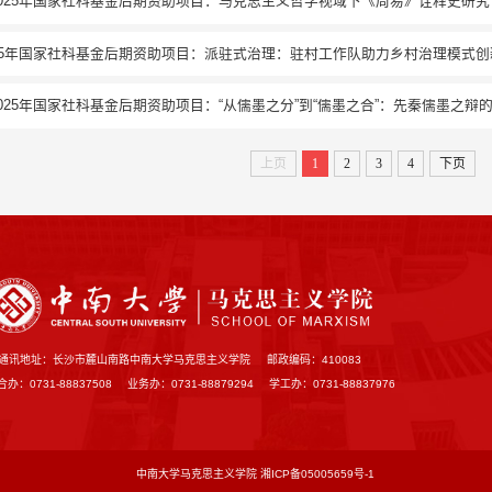
025年国家社科基金后期资助项目：马克思主义哲学视域下《周易》诠释史研究（2
25年国家社科基金后期资助项目：派驻式治理：驻村工作队助力乡村治理模式创新（
025年国家社科基金后期资助项目：“从儒墨之分”到“儒墨之合”：先秦儒墨之辩的
上页
1
2
3
4
下页
通讯地址：长沙市麓山南路中南大学马克思主义学院
邮政编码：410083
办：0731-88837508
业务办：0731-88879294
学工办：0731-88837976
中南大学马克思主义学院
湘ICP备05005659号-1