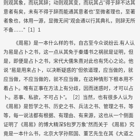
则观其象，而玩其辞；动则观其变，而玩其占"得于辞不达其
意者有矣，未有不得于辞而能通其意者也"至微者理也，至著
者象也，体用一源，显微无间"观会通以行其典礼，则辞无所
不备……”［1］1
《周易》是一本什么样的书，自古至今众说纷云.有人认
为易是占卜之书，这一点从其免于秦燔书之祸就是证明，但
是，即便是占卜之书，宋代大儒朱熹对此也有凭心之论。他
说 “易是用来占卜，以决断疑惑的"但依道理，应当做的，就
应当做，不应当做的，就不应当做，在这种情形下根本用不
着占卜。唯有正事在方法上有分歧，因而迷惑时，才可以占
卜。恶事、私欲，不可占卜”。［2］当然，也有很多人认为
《周易》是哲学之书、历史之书、兵法之书、管理之书，等
等，每一说法都有根据、有理由、有来源，这也从一个侧面
证明了《周易》的博大精深$包罗万象"然而关于 《周易》究
竟是一本什么书，北京大学孙熙国、董艺先生在其《大道之