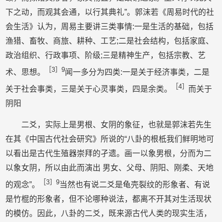
下之动，而观其会通，以行其典礼”。郭沫若《周易时代的社
会生活》认为，周易主要讲三类事情:一是生活的基础，包括
渔猎、畜牧、商旅、耕种、工艺;二是社会结构，包括家庭、
政治组织、行政事项、阶级;三是精神生产，包括宗教、艺
［3］9
术、思想。
闻一多分为四类:一是关于经济事类，二是
［4］
关于社会事类，三是关于心灵事类，四是余类。
而关于
阴阳
二爻，实际上是男根、女阴的象征，也就是郭沫若先生
在其《中国古代社会研究》所说的“八卦的根柢我们鲜明地可
以看出是古代生殖器崇拜的孑遗。画一以象男根，分而为二
以象女阴，所以由此而演出 男女、父母、阴阳、刚柔、天地
［3］9
的观念”。
当然也有说二爻是龟壳裂纹的形象者、有说
是竹棍的形象者，但不论哪种说法，都离不开其对生活现状
的模仿。因此，八卦的二爻，既来源古代人类的现实生活，