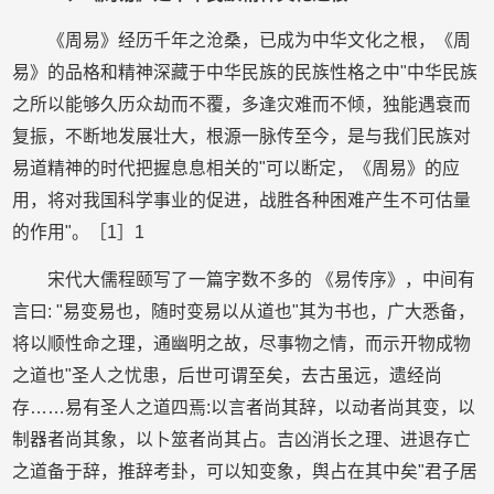
《周易》经历千年之沧桑，已成为中华文化之根，《周
易》的品格和精神深藏于中华民族的民族性格之中"中华民族
之所以能够久历众劫而不覆，多逢灾难而不倾，独能遇衰而
复振，不断地发展壮大，根源一脉传至今，是与我们民族对
易道精神的时代把握息息相关的"可以断定，《周易》的应
用，将对我国科学事业的促进，战胜各种困难产生不可估量
的作用"。［1］1
宋代大儒程颐写了一篇字数不多的 《易传序》，中间有
言曰: "易变易也，随时变易以从道也"其为书也，广大悉备，
将以顺性命之理，通幽明之故，尽事物之情，而示开物成物
之道也"圣人之忧患，后世可谓至矣，去古虽远，遗经尚
存……易有圣人之道四焉:以言者尚其辞，以动者尚其变，以
制器者尚其象，以卜筮者尚其占。吉凶消长之理、进退存亡
之道备于辞，推辞考卦，可以知变象，舆占在其中矣"君子居