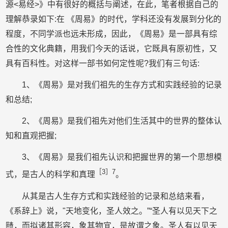
源<易经>》中有很好的概括与阐述，在此，笔者根据自己的
理解恭录如下:在 《周易》的时代，学科还没有发展到分化的
程度，不同学派也远未形成，因此，《周易》是一部具有综
合性的文化典籍，用我们今天的话说，它既具有原初性，又
具有百科性。对这样一部书如何定性呢?我们有三句话:
1、《周易》是对我们祖先的生存方式和实践经验的记录
和总结;
2、《周易》是我们祖先对他们生活其中的世界的整体认
知和直观把握;
3、《周易》是我们祖先认识和把握世界的第一个思想模
［3］7
式，是古人的科学和真理
。
从其是古人生存方式和实践经验的记录和总结来看，
《系辞上》说，"天地变化，圣人效之。”“圣人有以见天下之
赜，而拟诸其形容，象其物宜，是故谓之象。圣人有以见天