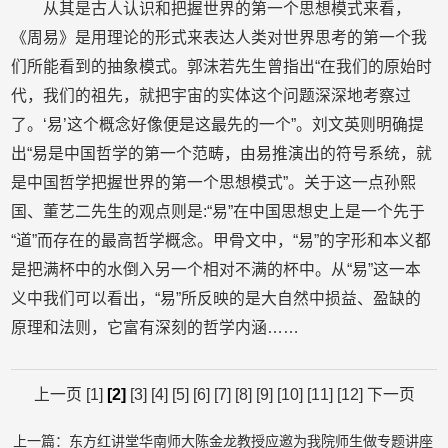
从其是古人认识和把握世界的第一个思想模式来看，
《周易》是用理论的形式来表达人类对世界思考的第一个我
们所能看到的抽象模式。郭沫若先生曾指出“在我们的原始时
代，我们的祖先，就把宇宙的实体这个问题深深地考察过
了。‘易’这个概念好像便是这最先的一个”。刘文英则明确提
出“易是中国哲学的第一个范畴，由易推演出的符号系统，就
是中国哲学把握世界的第一个思想模式”。关于这一点孙熙
国、董艺二先生的观点则是:“易”在中国思想史上是一个先于
“道”而存在的最高哲学概念。甲骨文中，“易”的字形和本义都
是把满杯中的水倒入另一个相对不满的杯中。从“易”这一本
义中我们可以看出，“易”所反映的是大自然中损益、盈缺的
原理和法则，它富有深刻的哲学内涵……
上一页
[1]
[2]
[3]
[4]
[5]
[6]
[7]
[8]
[9]
[10]
[11]
[12]
下一页
上一篇：东方红讲堂华南师大陈金龙教授应邀为我院师生做专题讲座