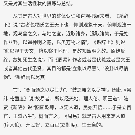
又是对其生活性状的提炼与总结。
从其是古人对世界的整体认识和直观把握来看，《系辞
下》说 “古者包牺氏之王天下也，仰则观象于天，俯则观法于
地，观鸟兽之文，与地之宜，近取诸身，远取诸物，于是始
作八卦，以通神明之德，以类万物之情”。《系辞上》则说
“仰以观于天文，俯以察于地理，是故知幽明之故。原始反
终，故知死生之说”。而《周易》作者或者是伏羲或者是文王
或者其他古代圣贤，其目的都是“立象以尽意”、“设卦以尽情
伪”、“系辞焉以尽其
言”、“变而通之以尽其力”、“鼓之舞之以尽神”。因此《易
纬·乾凿度》说“故易者，所以经天地、理人伦、明王道”，陆
贾《新语》说 “图画乾坤，以定人道，民始开悟……于是立百
官，王道乃生”。概而言之，《周易》就是古人用来定人道
(序人伦)、开民智、立百官(立制度)、生王道的。