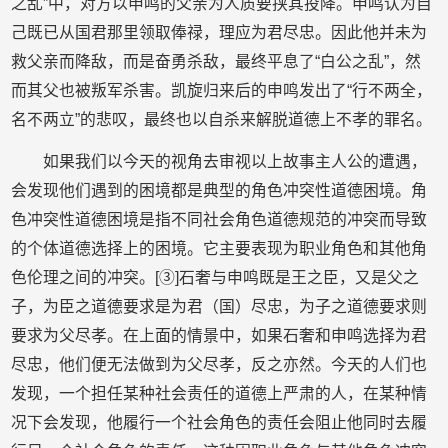
之乱”中，对方以申鸣的父亲为人质要挟其投降。申鸣认为自
己既已从国君那里领取俸禄，理应为君尽忠。因此他并未为
救父亲而降敌，而是奋勇杀敌，最终平息了“白公之乱”，然
而其父也被叛军杀害。凯旋归来后的申鸣发出了“行不两全，
名不两立”的悲叹，最终也以自杀来解脱道德上不孝的罪名。
如果我们以今天的视角去审视以上故事主人公的遭遇，
会发现他们遇到的困境都是典型的角色冲突性道德困境。角
色冲突性道德困境是指不同社会角色道德规范的冲突而导致
的个体道德选择上的困境。它主要表现为职业角色和其他角
色伦理之间的冲突。[③]石奢与申鸣既是王之臣，又是父之
子，为臣之道德要求是为君（国）尽忠，为子之道德要求则
要求为父尽孝。在上面的情景中，如果石奢和申鸣选择为君
尽忠，他们便无法做到为父尽孝，反之亦然。今天的人们也
发现，一个担任某种社会责任的道德上严肃的人，在某种情
况下会发现，他履行一个社会角色的责任会阻止他同时去履