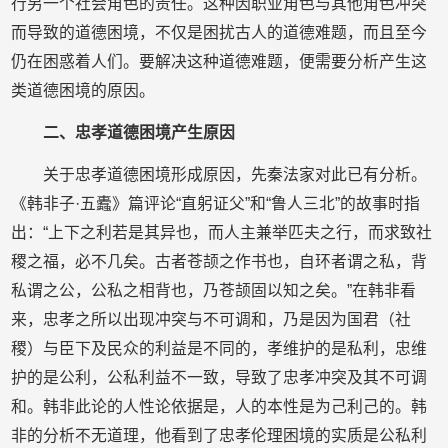
行另一个社会角色的责任。这种因职业角色与其他角色冲突
而导致的道德困境，不仅是困扰古人的道德难题，而且至今
仍在困惑着人们。要解决这种道德难题，便需要分析产生这
类道德困境的原因。
二、忠孝道德困境产生原因
关于忠孝道德困境形成原因，先秦法家对此已有分析。
《韩非子·五蠹》篇评论“直躬证父”和“鲁人三北”的故事时指
出：“上下之利若是其异也，而人主兼举匹夫之行，而求致社
稷之福，必不几矣。古者苍颉之作书也，自环者谓之私，背
私谓之公，公私之相背也，乃苍颉固以知之矣。”在韩非看
来，忠孝之所以出现冲突与不可调和，乃是因为国君（社
稷）与臣下及民众的利益是不同的，孝维护的是私利，忠维
护的是公利，公私利益不一致，导致了忠孝冲突及其不可调
和。韩非此论的人性论依据是，人的本性是为己利己的。韩
非的分析不无道理，他看到了忠孝伦理困境的实质是公私利