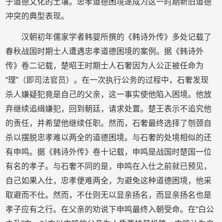
于道德文化的土壤。忠孝道德困境遂成为这一时期新旧道德
冲突的典型表现。
汉朝初年儒家学者韩婴所撰的《韩诗外传》多处记载了
春秋战国时期士人遭遇忠孝道德困境的案例。据《韩诗外
传》卷二记载，楚昭王时期士人石奢因为人公正被任命为
“理”（即司法官员）。在一次执行公务的过程中，石奢发现
杀人嫌疑犯竟是自己的父亲，这一事实使他陷入困境。他放
弃继续追缉嫌犯，回到朝廷，请求处置。楚王表示不追究他
的责任，并希望他继续任职。然而，石奢最终选择了刎颈自
杀以摆脱忠孝难以两全的道德困境。与石奢的处境相似的还
有申鸣。据《韩诗外传》卷十记载，申鸣是战国时楚国一位
有名的孝子。与石奢不同的是，申鸣在入仕之前就已预见，
自己如果入仕，忠孝便难两全，为避免这种道德困境，他采
取避而不仕。然而，不仕则无以显亲扬名，而显亲扬名也是
孝子应有之行。在父亲的劝说下申鸣最终入朝受命。在“白公